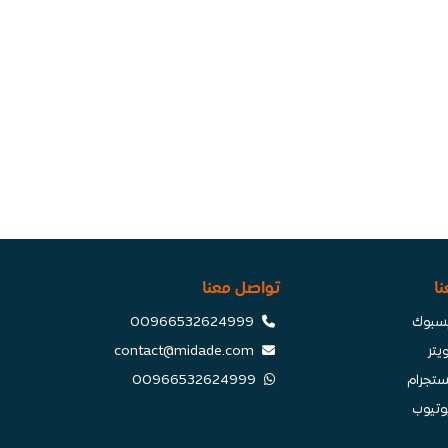
نا
تواصل معنا
سبوك
⁦00966532624999⁩
يتر
contact@midade.com
ستجرام
⁦00966532624999⁩
وتيوب